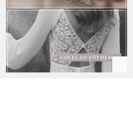
COLEÇÃO EUPHÉMIA
Se esta velha pedra ouvisse
O que rimos aos vinte anos
Ais d‘amor, sonhos,
enganos...